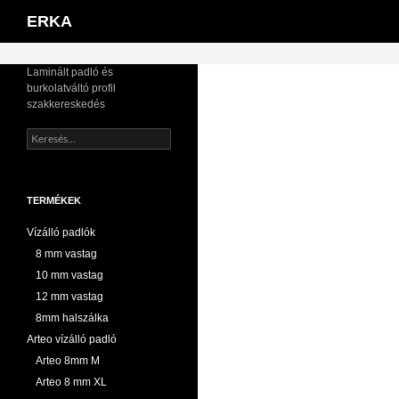
Zwaluw
Keresés
Kilépés
bővebben...
→
">
ERKA
Szaniter
a
szilikon
tartalomba
Laminált padló és
burkolatváltó profil
szakkereskedés
Keresés:
TERMÉKEK
Vízálló padlók
8 mm vastag
10 mm vastag
12 mm vastag
8mm halszálka
Arteo vízálló padló
Arteo 8mm M
Arteo 8 mm XL