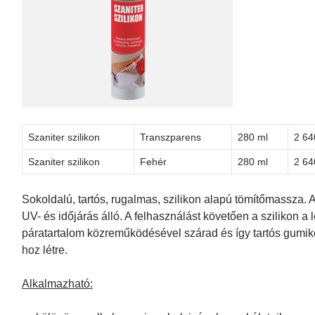
Szaniter szilikon
Transzparens
280 ml
2 64
Szaniter szilikon
Fehér
280 ml
2 64
Sokoldalú, tartós, rugalmas, szilikon alapú tömítőmassza. 
UV- és időjárás álló. A felhasználást követően a szilikon a 
páratartalom közreműködésével szárad és így tartós gumik
hoz létre.
Alkalmazható: