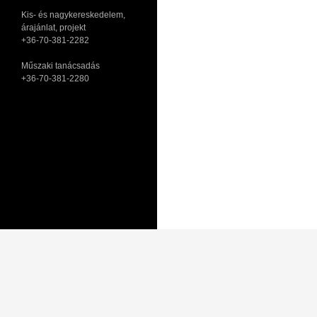
Kis- és nagykereskedelem,
árajánlat, projekt
+36-70-381-2282
Műszaki tanácsadás
+36-70-381-2280