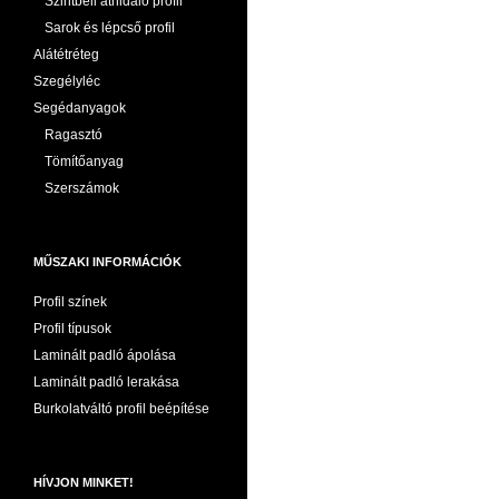
Szintbeli áthidaló profil
Sarok és lépcső profil
Alátétréteg
Szegélyléc
Segédanyagok
Ragasztó
Tömítőanyag
Szerszámok
MŰSZAKI INFORMÁCIÓK
Profil színek
Profil típusok
Laminált padló ápolása
Laminált padló lerakása
Burkolatváltó profil beépítése
HÍVJON MINKET!