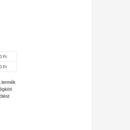
0 Ft
0 Ft
A termék
légköri
ötést