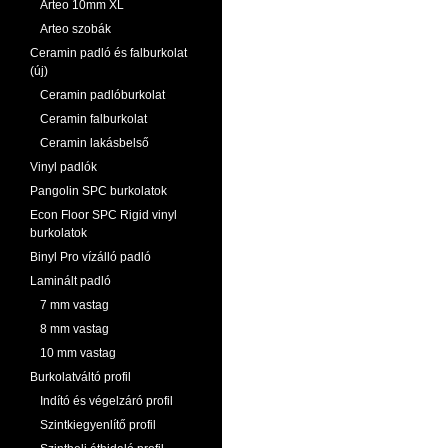
Arteo 10mm XL
Arteo szobák
Ceramin padló és falburkolat
(új)
Ceramin padlóburkolat
Ceramin falburkolat
Ceramin lakásbelső
Vinyl padlók
Pangolin SPC burkolatok
Econ Floor SPC Rigid vinyl
burkolatok
Binyl Pro vízálló padló
Laminált padló
7 mm vastag
8 mm vastag
10 mm vastag
Burkolatváltó profil
Indító és végelzáró profil
Szintkiegyenlítő profil