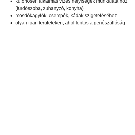
különösen alkalmas vizes helyiségek munkálataihoz
(fürdőszoba, zuhanyzó, konyha)
mosdókagylók, csempék, kádak szigeteléséhez
olyan ipari területeken, ahol fontos a penészállóság