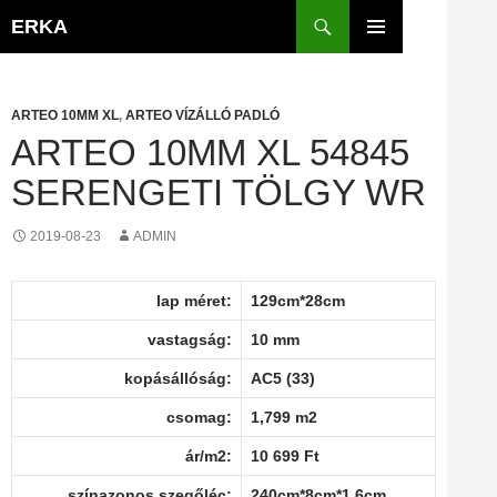
Kilépés
Keresés
ERKA
a
ELSŐDLEGES
tartalomba
MENÜ
ARTEO 10MM XL
,
ARTEO VÍZÁLLÓ PADLÓ
ARTEO 10MM XL 54845
SERENGETI TÖLGY WR
2019-08-23
ADMIN
lap méret:
129cm*28cm
vastagság:
10 mm
kopásállóság:
AC5 (33)
csomag:
1,799 m2
ár/m2:
10 699 Ft
színazonos szegőléc:
240cm*8cm*1,6cm