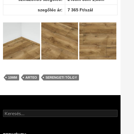
szegőléc ár:
7 365 Ft/szál
10MM
ARTEO
SERENGETI TÖLGY
Keresés: