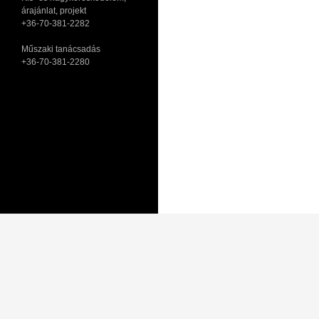
árajánlat, projekt
+36-70-381-2282
Műszaki tanácsadás
+36-70-381-2280
Adatkezelési tájékoztató
Általános Szerződési Feltételek