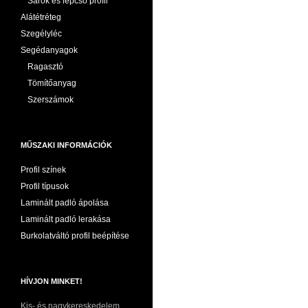
Sarok és lépcső profil
Alátétréteg
Szegélyléc
Segédanyagok
Ragasztó
Tömítőanyag
Szerszámok
MŰSZAKI INFORMÁCIÓK
Profil színek
Profil típusok
Laminált padló ápolása
Laminált padló lerakása
Burkolatváltó profil beépítése
HÍVJON MINKET!
Kis- és nagykereskedelem,