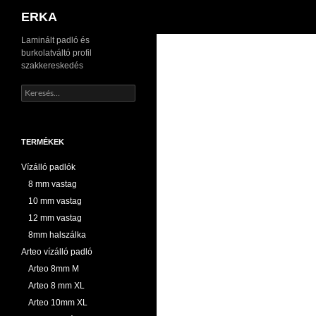
Keresés
ERKA
Kilépés
Laminált padló és
burkolatváltó profil
a
szakkereskedés
tartalomba
Keresés:
TERMÉKEK
Vízálló padlók
8 mm vastag
10 mm vastag
12 mm vastag
8mm halszálka
Arteo vízálló padló
Arteo 8mm M
Arteo 8 mm XL
Arteo 10mm XL