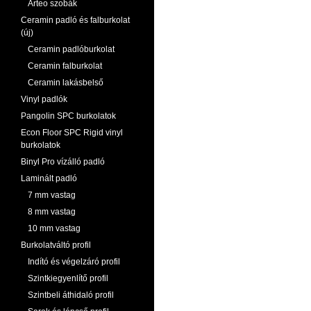
Arteo szobák
Ceramin padló és falburkolat
(új)
Ceramin padlóburkolat
Ceramin falburkolat
Ceramin lakásbelső
Vinyl padlók
Pangolin SPC burkolatok
Econ Floor SPC Rigid vinyl
burkolatok
Binyl Pro vízálló padló
Laminált padló
7 mm vastag
8 mm vastag
10 mm vastag
Burkolatváltó profil
Indító és végelzáró profil
Szintkiegyenlítő profil
Szintbeli áthidaló profil