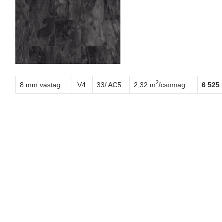
2
8 mm vastag
V4
33/ AC5
2,32 m
/csomag
6 525