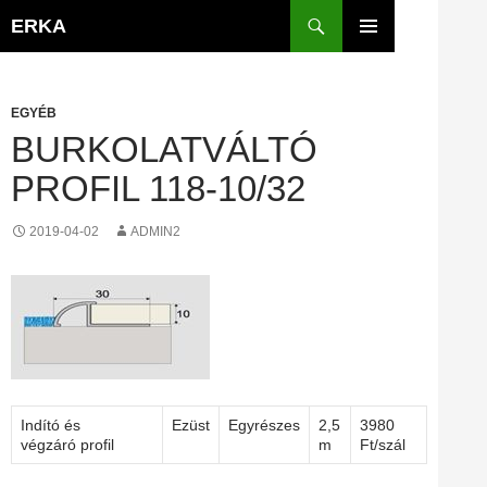
Kilépés
Keresés
ERKA
a
ELSŐDLEGES
tartalomba
MENÜ
EGYÉB
BURKOLATVÁLTÓ
PROFIL 118-10/32
2019-04-02
ADMIN2
Indító és
Ezüst
Egyrészes
2,5
3980
végzáró profil
m
Ft/szál