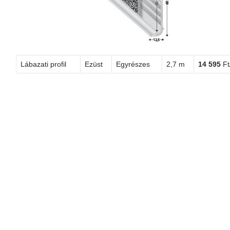
Lábazati profil
Ezüst
Egyrészes
2,7 m
14 595
Ft