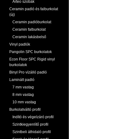
Arteo szobák
Ceramin padló és falburkolat
(új)
Ceramin padlóburkolat
Ceramin falburkolat
Ceramin lakásbelső
Vinyl padlók
Pangolin SPC burkolatok
Econ Floor SPC Rigid vinyl
burkolatok
Binyl Pro vízálló padló
Laminált padló
7 mm vastag
8 mm vastag
10 mm vastag
Burkolatváltó profil
Indító és végelzáró profil
Szintkiegyenlítő profil
Szintbeli áthidaló profil