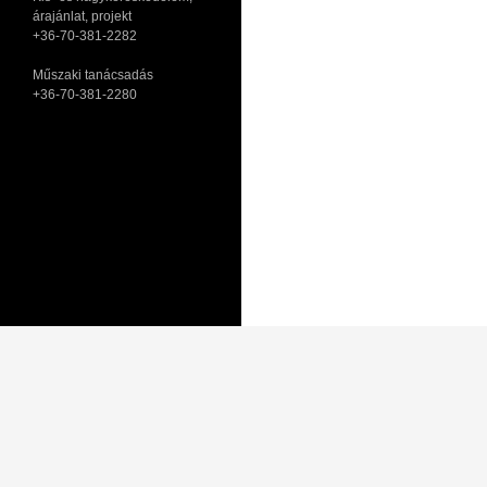
árajánlat, projekt
+36-70-381-2282
Műszaki tanácsadás
+36-70-381-2280
Adatkezelési tájékoztató
Általános Szerződési Feltételek