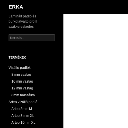
Keresés
ERKA
Kilépés
Laminált padló és
burkolatváltó profil
a
szakkereskedés
tartalomba
Keresés:
TERMÉKEK
Vízálló padlók
8 mm vastag
10 mm vastag
12 mm vastag
8mm halszálka
Arteo vízálló padló
Arteo 8mm M
Arteo 8 mm XL
Arteo 10mm XL