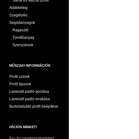
Sarok és lépcső profil
Alátétréteg
Szegélyléc
Segédanyagok
Ragasztó
Tömítőanyag
Szerszámok
MŰSZAKI INFORMÁCIÓK
Profil színek
Profil típusok
Laminált padló ápolása
Laminált padló lerakása
Burkolatváltó profil beépítése
HÍVJON MINKET!
Kis- és nagykereskedelem,