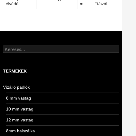
élvédő
m
Ft/szál
Keresés:
TERMÉKEK
Vízálló padlók
8 mm vastag
10 mm vastag
12 mm vastag
8mm halszálka