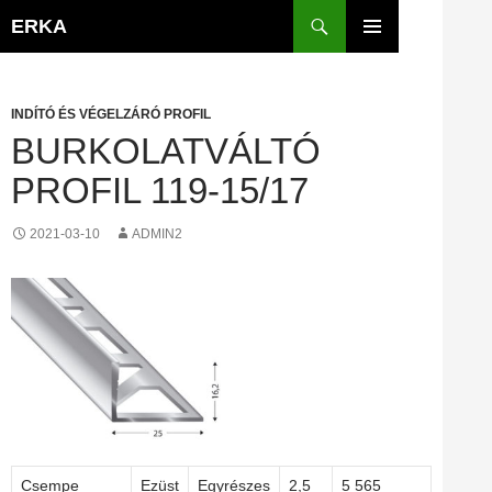
Kilépés
Keresés
ERKA
a
ELSŐDLEGES
tartalomba
MENÜ
INDÍTÓ ÉS VÉGELZÁRÓ PROFIL
BURKOLATVÁLTÓ
PROFIL 119-15/17
2021-03-10
ADMIN2
Csempe
Ezüst
Egyrészes
2,5
5 565