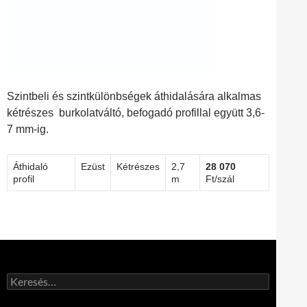
Szintbeli és szintkülönbségek áthidalására alkalmas
kétrészes burkolatváltó, befogadó profillal együtt 3,6-
7 mm-ig.
Áthidaló
Ezüst
Kétrészes
2,7
28 070
profil
m
Ft/szál
Keresés: