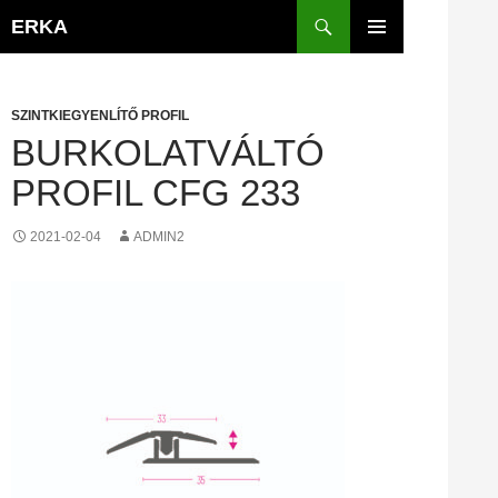
Kilépés
Keresés
ERKA
a
ELSŐDLEGES
tartalomba
MENÜ
SZINTKIEGYENLÍTŐ PROFIL
BURKOLATVÁLTÓ
PROFIL CFG 233
2021-02-04
ADMIN2