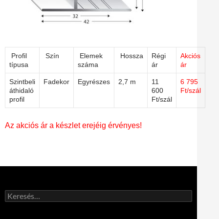
Profil
Szín
Elemek
Hossza
Régi
Akciós
típusa
száma
ár
ár
Szintbeli
Fadekor
Egyrészes
2,7 m
11
6 795
áthidaló
600
Ft/szál
profil
Ft/szál
Az akciós ár a készlet erejéig érvényes!
Keresés: