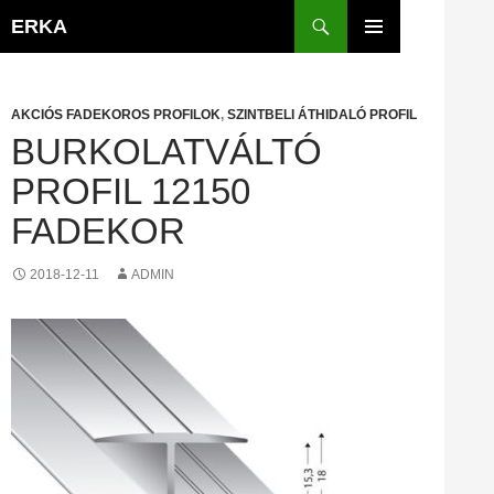
Kilépés
Keresés
ERKA
a
ELSŐDLEGES
tartalomba
MENÜ
AKCIÓS FADEKOROS PROFILOK
,
SZINTBELI ÁTHIDALÓ PROFIL
BURKOLATVÁLTÓ
PROFIL 12150
FADEKOR
2018-12-11
ADMIN