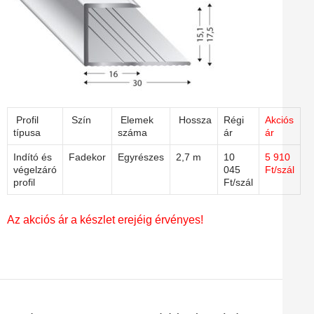
Profil
Szín
Elemek
Hossza
Régi
Akciós
típusa
száma
ár
ár
Indító és
Fadekor
Egyrészes
2,7 m
10
5 910
végelzáró
045
Ft/szál
profil
Ft/szál
Az akciós ár a készlet erejéig érvényes!