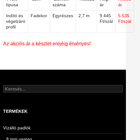
típusa
száma
ár
ár
Indító és
Fadekor
Egyrészes
2,7 m
9 445
5 535
végelzáró
Ft/szál
Ft/szál
profil
Az akciós ár a készlet erejéig érvényes!
Keresés:
TERMÉKEK
Vízálló padlók
8 mm vastag