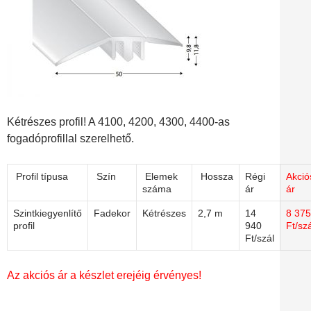
Kétrészes profil! A 4100, 4200, 4300, 4400-as
fogadóprofillal szerelhető.
Profil típusa
Szín
Elemek
Hossza
Régi
Akció
száma
ár
ár
Szintkiegyenlítő
Fadekor
Kétrészes
2,7 m
14
8 375
profil
940
Ft/szá
Ft/szál
Az akciós ár a készlet erejéig érvényes!