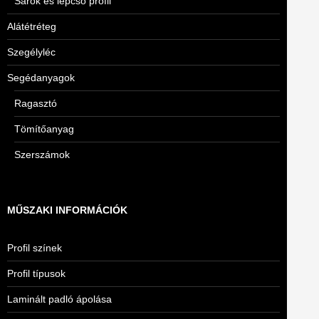
Sarok és lépcső profil
Alátétréteg
Szegélyléc
Segédanyagok
Ragasztó
Tömítőanyag
Szerszámok
MŰSZAKI INFORMÁCIÓK
Profil színek
Profil típusok
Laminált padló ápolása