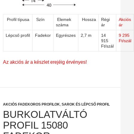
Profil típusa
Szín
Elemek
Hossza
Régi
Akciós
száma
ár
ár
Lépcső profil
Fadekor
Egyrészes
2,7 m
14
9 295
915
Ft/szál
Ft/szál
Az akciós ár a készlet erejéig érvényes!
AKCIÓS FADEKOROS PROFILOK
,
SAROK ÉS LÉPCSŐ PROFIL
BURKOLATVÁLTÓ
PROFIL 15080