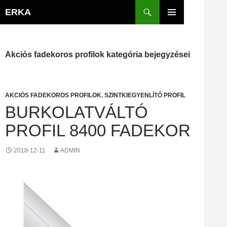
Kilépés
Keresés
ERKA
a
ELSŐDLEGES
tartalomba
MENÜ
Akciós fadekoros profilok kategória bejegyzései
AKCIÓS FADEKOROS PROFILOK
,
SZINTKIEGYENLÍTŐ PROFIL
BURKOLATVÁLTÓ
PROFIL 8400 FADEKOR
2018-12-11
ADMIN