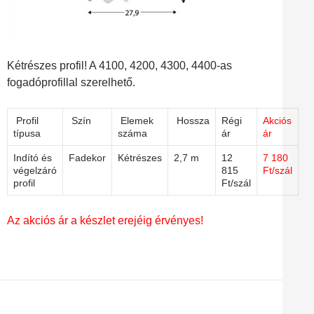
Kétrészes profil! A 4100, 4200, 4300, 4400-as
fogadóprofillal szerelhető.
Profil
Szín
Elemek
Hossza
Régi
Akciós
típusa
száma
ár
ár
Indító és
Fadekor
Kétrészes
2,7 m
12
7 180
végelzáró
815
Ft/szál
profil
Ft/szál
Az akciós ár a készlet erejéig érvényes!