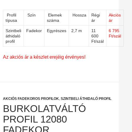
Profil
Szín
Elemek
Hossza
Régi
Akciós
típusa
száma
ár
ár
Szintbeli
Fadekor
Egyrészes
2,7 m
11
6 795
áthidaló
600
Ft/szál
profil
Ft/szál
Az akciós ár a készlet erejéig érvényes!
AKCIÓS FADEKOROS PROFILOK
,
SZINTBELI ÁTHIDALÓ PROFIL
BURKOLATVÁLTÓ
PROFIL 12080
FADEKOR