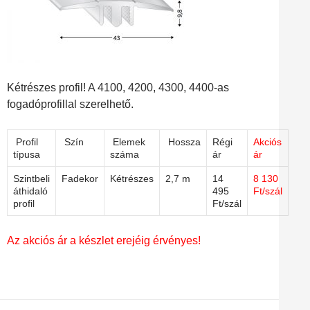
Kétrészes profil! A 4100, 4200, 4300, 4400-as
fogadóprofillal szerelhető.
Profil
Szín
Elemek
Hossza
Régi
Akciós
típusa
száma
ár
ár
Szintbeli
Fadekor
Kétrészes
2,7 m
14
8 130
áthidaló
495
Ft/szál
profil
Ft/szál
Az akciós ár a készlet erejéig érvényes!