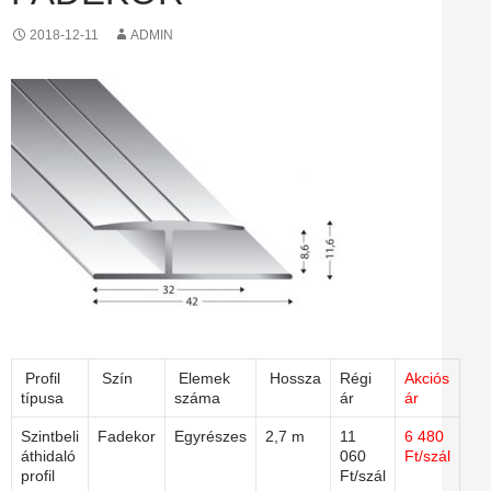
2018-12-11
ADMIN
Profil
Szín
Elemek
Hossza
Régi
Akciós
típusa
száma
ár
ár
Szintbeli
Fadekor
Egyrészes
2,7 m
11
6 480
áthidaló
060
Ft/szál
profil
Ft/szál