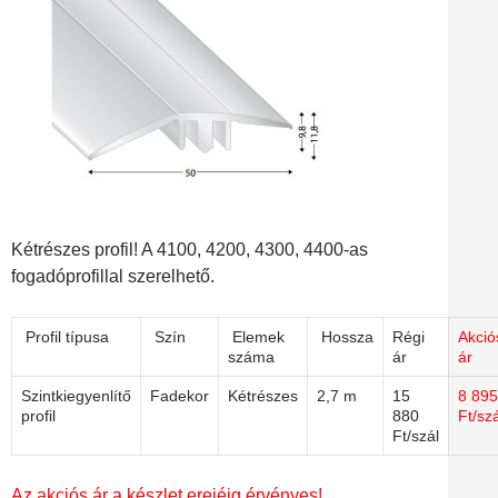
Kétrészes profil! A 4100, 4200, 4300, 4400-as
fogadóprofillal szerelhető.
Profil típusa
Szín
Elemek
Hossza
Régi
Akció
száma
ár
ár
Szintkiegyenlítő
Fadekor
Kétrészes
2,7 m
15
8 895
profil
880
Ft/szá
Ft/szál
Az akciós ár a készlet erejéig érvényes!