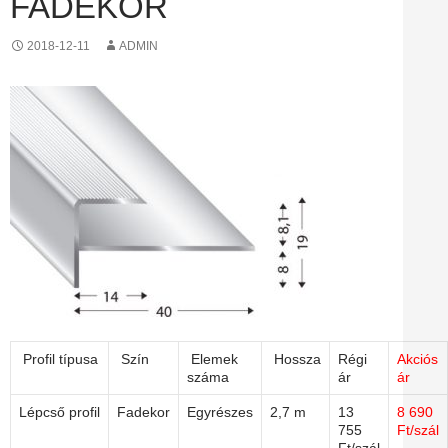
FADEKOR
2018-12-11
ADMIN
Profil típusa
Szín
Elemek
Hossza
Régi
Akciós
száma
ár
ár
Lépcső profil
Fadekor
Egyrészes
2,7 m
13
8 690
755
Ft/szál