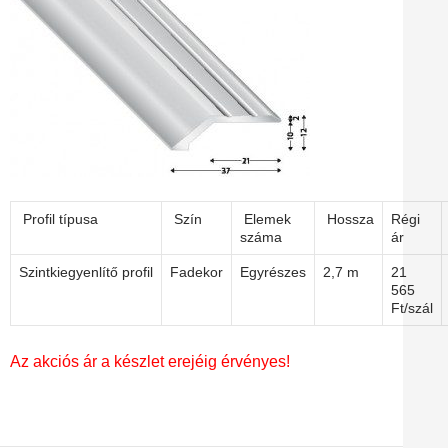
Profil típusa
Szín
Elemek
Hossza
Régi
száma
ár
Szintkiegyenlítő profil
Fadekor
Egyrészes
2,7 m
21
565
Ft/szál
Az akciós ár a készlet erejéig érvényes!