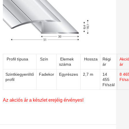
Profil típusa
Szín
Elemek
Hossza
Régi
Akci
száma
ár
ár
Szintkiegyenlítő
Fadekor
Egyrészes
2,7 m
14
8 46
profil
455
Ft/sz
Ft/szál
Az akciós ár a készlet erejéig érvényes!