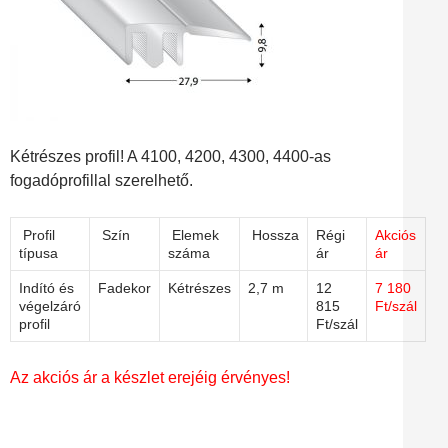
Kétrészes profil! A 4100, 4200, 4300, 4400-as
fogadóprofillal szerelhető.
Profil
Szín
Elemek
Hossza
Régi
Akciós
típusa
száma
ár
ár
Indító és
Fadekor
Kétrészes
2,7 m
12
7 180
végelzáró
815
Ft/szál
profil
Ft/szál
Az akciós ár a készlet erejéig érvényes!