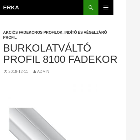
Kilépés
Keresés
ERKA
a
ELSŐDLEGES
tartalomba
MENÜ
AKCIÓS FADEKOROS PROFILOK
,
INDÍTÓ ÉS VÉGELZÁRÓ
PROFIL
BURKOLATVÁLTÓ
PROFIL 8100 FADEKOR
2018-12-11
ADMIN