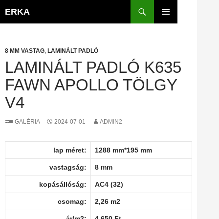
Kilépés
Keresés
ERKA
a
ELSŐDLEGES
tartalomba
MENÜ
8 MM VASTAG
,
LAMINÁLT PADLÓ
LAMINÁLT PADLÓ K635
FAWN APOLLO TÖLGY
V4
GALÉRIA
2024-07-01
ADMIN2
lap méret:
1288 mm*195 mm
vastagság:
8 mm
kopásállóság:
AC4 (32)
csomag:
2,26 m2
ár/m2:
4 650 Ft