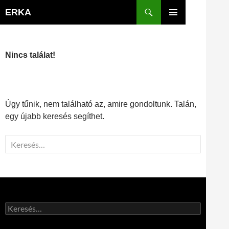
Kilépés
Keresés
ERKA
a
ELSŐDLEGES
tartalomba
MENÜ
Nincs találat!
Úgy tűnik, nem található az, amire gondoltunk. Talán,
egy újabb keresés segíthet.
Keresés:
Keresés: