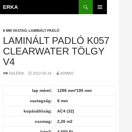
Kilépés
Keresés
ERKA
a
ELSŐDLEGES
tartalomba
MENÜ
8 MM VASTAG
,
LAMINÁLT PADLÓ
LAMINÁLT PADLÓ K057
CLEARWATER TÖLGY
V4
GALÉRIA
2022-05-24
ADMIN2
lap méret:
1288 mm*195 mm
vastagság:
8 mm
kopásállóság:
AC4 (32)
csomag:
2,26 m2
ár/m2:
4 650 Ft