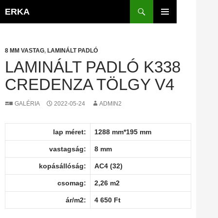
Kilépés
Keresés
ERKA
a
ELSŐDLEGES
tartalomba
MENÜ
8 MM VASTAG
,
LAMINÁLT PADLÓ
LAMINÁLT PADLÓ K338
CREDENZA TÖLGY V4
GALÉRIA
2022-05-24
ADMIN2
lap méret:
1288 mm*195 mm
vastagság:
8 mm
kopásállóság:
AC4 (32)
csomag:
2,26 m2
ár/m2:
4 650 Ft