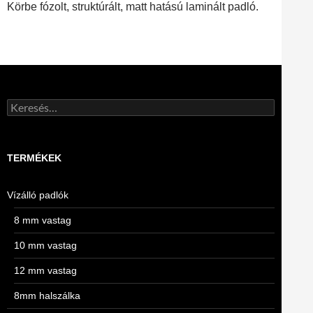
Körbe fózolt, struktúrált, matt hatású laminált padló.
Keresés:
TERMÉKEK
Vízálló padlók
8 mm vastag
10 mm vastag
12 mm vastag
8mm halszálka