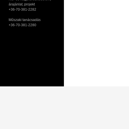
árajánlat, projekt
+36-70-381-2282
Műszaki tanácsadás
+36-70-381-2280
Adatkezelési tájékoztató
Általános Szerződési Feltételek