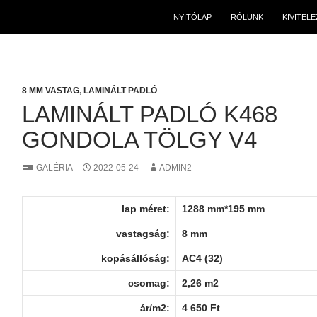
NYITÓLAP
RÓLUNK
KIVITEL
8 MM VASTAG
,
LAMINÁLT PADLÓ
LAMINÁLT PADLÓ K468
GONDOLA TÖLGY V4
GALÉRIA
2022-05-24
ADMIN2
lap méret:
1288 mm*195 mm
vastagság:
8 mm
kopásállóság:
AC4 (32)
csomag:
2,26 m2
ár/m2:
4 650 Ft