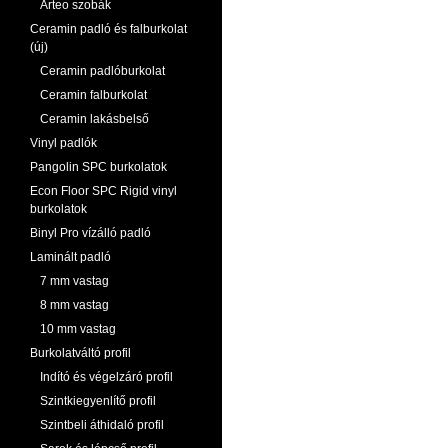
Arteo szobák
Ceramin padló és falburkolat
(új)
Ceramin padlóburkolat
Ceramin falburkolat
Ceramin lakásbelső
Vinyl padlók
Pangolin SPC burkolatok
Econ Floor SPC Rigid vinyl
burkolatok
Binyl Pro vízálló padló
Laminált padló
7 mm vastag
8 mm vastag
10 mm vastag
Burkolatváltó profil
Indító és végelzáró profil
Szintkiegyenlítő profil
Szintbeli áthidaló profil