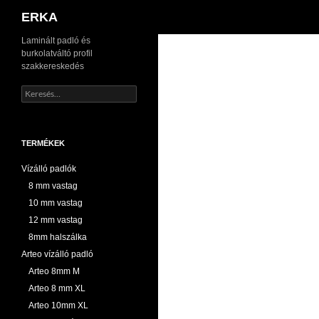
Keresés
ERKA
Kilépés
Laminált padló és
burkolatváltó profil
a
szakkereskedés
tartalomba
Keresés:
TERMÉKEK
Vízálló padlók
8 mm vastag
10 mm vastag
12 mm vastag
8mm halszálka
Arteo vízálló padló
Arteo 8mm M
Arteo 8 mm XL
Arteo 10mm XL