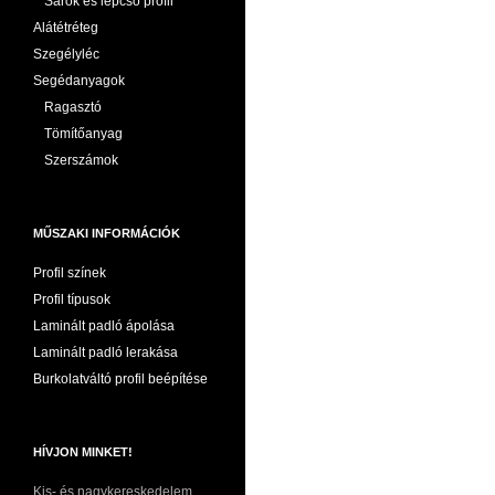
Sarok és lépcső profil
Alátétréteg
Szegélyléc
Segédanyagok
Ragasztó
Tömítőanyag
Szerszámok
MŰSZAKI INFORMÁCIÓK
Profil színek
Profil típusok
Laminált padló ápolása
Laminált padló lerakása
Burkolatváltó profil beépítése
HÍVJON MINKET!
Kis- és nagykereskedelem,